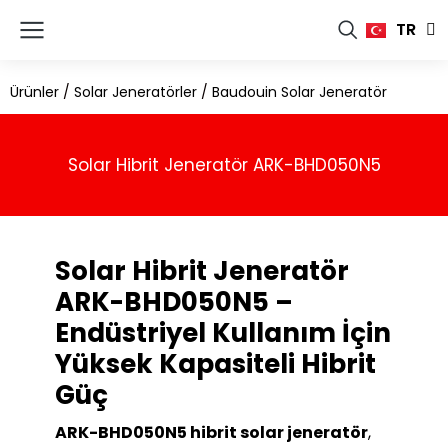
FR
TR
RU
Ürünler
/
Solar Jeneratörler
/
Baudouin Solar Jeneratör
Solar Hibrit Jeneratör ARK-BHD050N5
Solar Hibrit Jeneratör
ARK-BHD050N5 –
Endüstriyel Kullanım İçin
Yüksek Kapasiteli Hibrit
Güç
ARK-BHD050N5 hibrit solar jeneratör
,