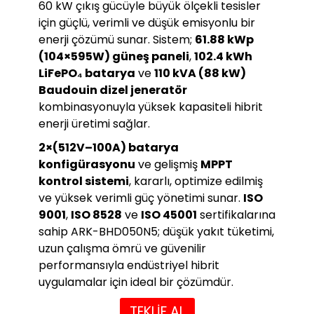
60 kW çıkış gücüyle büyük ölçekli tesisler
için güçlü, verimli ve düşük emisyonlu bir
enerji çözümü sunar. Sistem;
61.88 kWp
(104×595W) güneş paneli
,
102.4 kWh
LiFePO₄ batarya
ve
110 kVA (88 kW)
Baudouin dizel jeneratör
kombinasyonuyla yüksek kapasiteli hibrit
enerji üretimi sağlar.
2×(512V–100A) batarya
konfigürasyonu
ve gelişmiş
MPPT
kontrol sistemi
, kararlı, optimize edilmiş
ve yüksek verimli güç yönetimi sunar.
ISO
9001
,
ISO 8528
ve
ISO 45001
sertifikalarına
sahip ARK-BHD050N5; düşük yakıt tüketimi,
uzun çalışma ömrü ve güvenilir
performansıyla endüstriyel hibrit
uygulamalar için ideal bir çözümdür.
TEKLİF AL