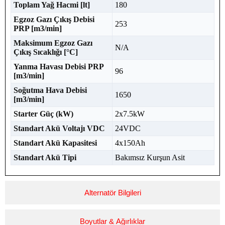
Toplam Yağ Hacmi [lt]
180
Egzoz Gazı Çıkış Debisi
253
PRP [m3/min]
Maksimum Egzoz Gazı
N/A
Çıkış Sıcaklığı [°C]
Yanma Havası Debisi PRP
96
[m3/min]
Soğutma Hava Debisi
1650
[m3/min]
Starter Güç (kW)
2x7.5kW
Standart Akü Voltajı VDC
24VDC
Standart Akü Kapasitesi
4x150Ah
Standart Akü Tipi
Bakımsız Kurşun Asit
Alternatör Bilgileri
Boyutlar & Ağırlıklar