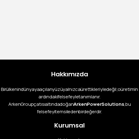
Baudouin Dizel Jeneratör ARK-B 45 L5
Ürün Detay
Hakkımızda
Bir ülkenin dünyaya açılan yüzü yalnızca ürettikleriyle değil; o üretimin
ardındaki felsefeyle tanımlanır.
Arken Group çatısı altında doğan
Arken Power Solutions
, bu
felsefeyi temsil eden bir değerdir.
Kurumsal