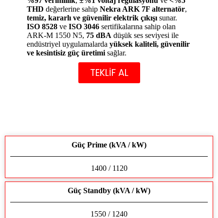
%97 verimlilik
,
±%1 voltaj regülasyonu
ve
<%5
THD
değerlerine sahip
Nekra ARK 7F alternatör
,
temiz, kararlı ve güvenilir elektrik çıkışı
sunar.
ISO 8528
ve
ISO 3046
sertifikalarına sahip olan
ARK-M 1550 N5,
75 dBA
düşük ses seviyesi ile
endüstriyel uygulamalarda
yüksek kaliteli, güvenilir
ve kesintisiz güç üretimi
sağlar.
TEKLİF AL
Güç Prime (kVA / kW)
1400 / 1120
Güç Standby (kVA / kW)
1550 / 1240