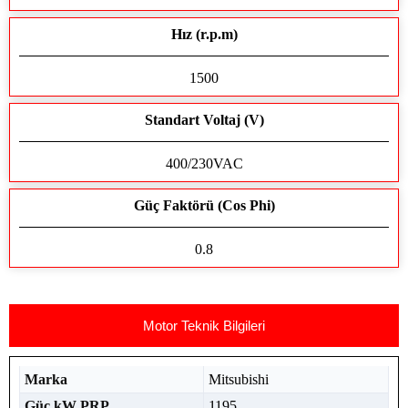
Hız (r.p.m)
1500
Standart Voltaj (V)
400/230VAC
Güç Faktörü (Cos Phi)
0.8
Motor Teknik Bilgileri
Marka
Mitsubishi
Güç kW PRP
1195