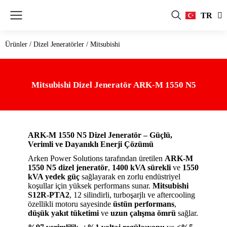
FR
TR
RU
Ürünler
/
Dizel Jeneratörler
/
Mitsubishi
Mitsubishi Dizel Jeneratör ARK-M 1550 N5
ARK-M 1550 N5 Dizel Jeneratör – Güçlü,
Verimli ve Dayanıklı Enerji Çözümü
Arken Power Solutions tarafından üretilen
ARK-M
1550 N5 dizel jeneratör
,
1400 kVA sürekli
ve
1550
kVA yedek güç
sağlayarak en zorlu endüstriyel
koşullar için yüksek performans sunar.
Mitsubishi
S12R-PTA2
, 12 silindirli, turboşarjlı ve aftercooling
özellikli motoru sayesinde
üstün performans
,
düşük yakıt tüketimi
ve
uzun çalışma ömrü
sağlar.