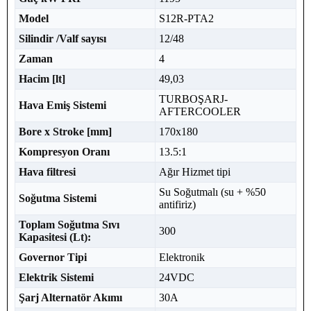
Model
S12R-PTA2
Silindir /Valf sayısı
12/48
Zaman
4
Hacim [lt]
49,03
TURBOŞARJ-
Hava Emiş Sistemi
AFTERCOOLER
Bore x Stroke [mm]
170x180
Kompresyon Oranı
13.5:1
Hava filtresi
Ağır Hizmet tipi
Su Soğutmalı (su + %50
Soğutma Sistemi
antifiriz)
Toplam Soğutma Sıvı
300
Kapasitesi (Lt):
Governor Tipi
Elektronik
Elektrik Sistemi
24VDC
Şarj Alternatör Akımı
30A