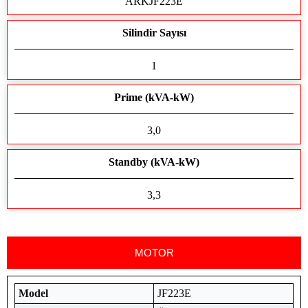
ARKJF223E
Silindir Sayısı
1
Prime (kVA-kW)
3,0
Standby (kVA-kW)
3,3
MOTOR
Model
JF223E