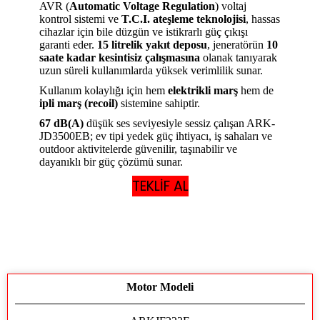
AVR (
Automatic Voltage Regulation
) voltaj
kontrol sistemi ve
T.C.I. ateşleme teknolojisi
, hassas
cihazlar için bile düzgün ve istikrarlı güç çıkışı
garanti eder.
15 litrelik yakıt deposu
, jeneratörün
10
saate kadar kesintisiz çalışmasına
olanak tanıyarak
uzun süreli kullanımlarda yüksek verimlilik sunar.
Kullanım kolaylığı için hem
elektrikli marş
hem de
ipli marş (recoil)
sistemine sahiptir.
67 dB(A)
düşük ses seviyesiyle sessiz çalışan ARK-
JD3500EB; ev tipi yedek güç ihtiyacı, iş sahaları ve
outdoor aktivitelerde güvenilir, taşınabilir ve
dayanıklı bir güç çözümü sunar.
TEKLİF AL
Motor Modeli