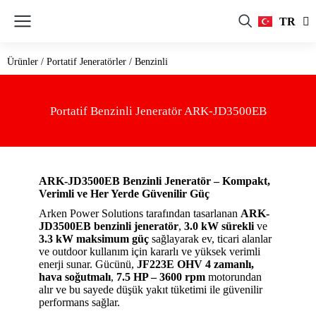
FR
TR
RU
Ürünler
/
Portatif Jeneratörler
/
Benzinli
Portatif Benzinli Jeneratör ARK-JD3500EB
ARK-JD3500EB Benzinli Jeneratör – Kompakt,
Verimli ve Her Yerde Güvenilir Güç
Arken Power Solutions tarafından tasarlanan
ARK-
JD3500EB benzinli jeneratör
,
3.0 kW sürekli
ve
3.3 kW maksimum güç
sağlayarak ev, ticari alanlar
ve outdoor kullanım için kararlı ve yüksek verimli
enerji sunar. Gücünü,
JF223E OHV 4 zamanlı,
hava soğutmalı
,
7.5 HP – 3600 rpm
motorundan
alır ve bu sayede düşük yakıt tüketimi ile güvenilir
performans sağlar.