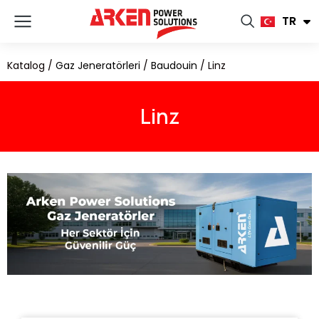
FR
TR
RU
Katalog
/
Gaz Jeneratörleri
/
Baudouin
/
Linz
Linz