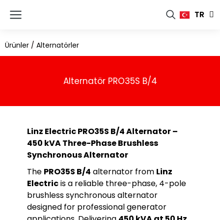
FR
TR
RU
Ürünler
/
Alternatörler
Alternatör PRO35S B/4
Linz Electric PRO35S B/4 Alternator –
450 kVA Three-Phase Brushless
Synchronous Alternator
The
PRO35S B/4
alternator from
Linz
Electric
is a reliable three-phase, 4-pole
brushless synchronous alternator
designed for professional generator
applications. Delivering
450 kVA at 50 Hz