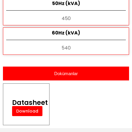
50Hz (kVA)
450
60Hz (kVA)
540
Dokümanlar
Datasheet
Download