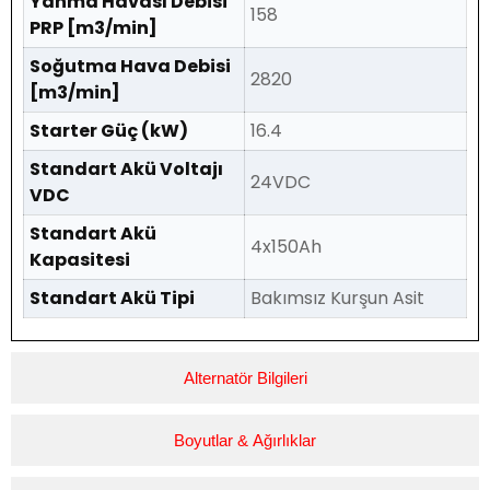
Yanma Havası Debisi
158
PRP [m3/min]
Soğutma Hava Debisi
2820
[m3/min]
Starter Güç (kW)
16.4
Standart Akü Voltajı
24VDC
VDC
Standart Akü
4x150Ah
Kapasitesi
Standart Akü Tipi
Bakımsız Kurşun Asit
Alternatör Bilgileri
Boyutlar & Ağırlıklar