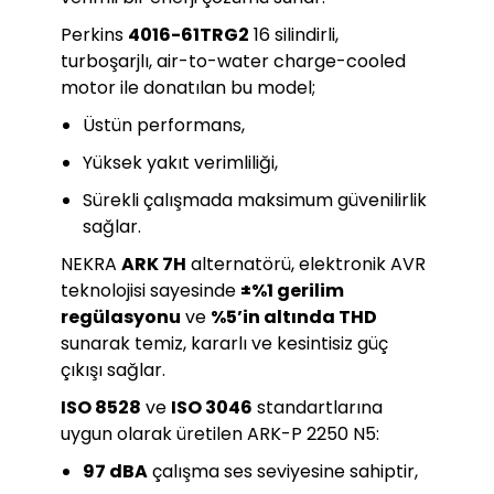
Perkins
4016-61TRG2
16 silindirli,
turboşarjlı, air-to-water charge-cooled
motor ile donatılan bu model;
Üstün performans,
Yüksek yakıt verimliliği,
Sürekli çalışmada maksimum güvenilirlik
sağlar.
NEKRA
ARK 7H
alternatörü, elektronik AVR
teknolojisi sayesinde
±%1 gerilim
regülasyonu
ve
%5’in altında THD
sunarak temiz, kararlı ve kesintisiz güç
çıkışı sağlar.
ISO 8528
ve
ISO 3046
standartlarına
uygun olarak üretilen ARK-P 2250 N5:
97 dBA
çalışma ses seviyesine sahiptir,