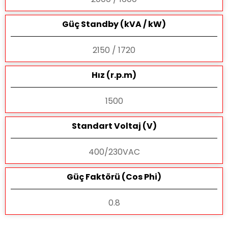
Güç Standby (kVA / kW)
2150 / 1720
Hız (r.p.m)
1500
Standart Voltaj (V)
400/230VAC
Güç Faktörü (Cos Phi)
0.8