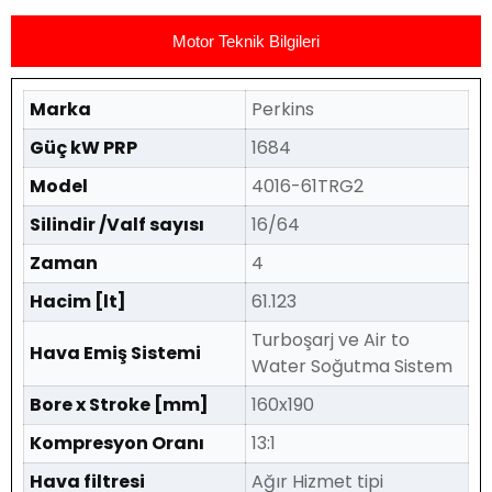
Motor Teknik Bilgileri
Marka
Perkins
Güç kW PRP
1684
Model
4016-61TRG2
Silindir /Valf sayısı
16/64
Zaman
4
Hacim [lt]
61.123
Turboşarj ve Air to
Hava Emiş Sistemi
Water Soğutma Sistem
Bore x Stroke [mm]
160x190
Kompresyon Oranı
13:1
Hava filtresi
Ağır Hizmet tipi