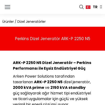
FR
TR
RU
Ürünler
/
Dizel Jeneratörler
Perkins Dizel Jeneratör ARK-P 2250 N5
ARK-P 2250 N5 Dizel Jeneratör – Perkins
Performansı ile Eşsiz Endüstriyel Güç
Arken Power Solutions tarafından
tasarlanan
ARK-P 2250 N5
dizel jeneratör,
2000 kVA prime
ve
2150 kVA standby
güç sağlayarak ağır hizmet tipi endüstriyel
ve ticari uygulamalar için güçlü ve yüksek
verimli bir enerji çözümü sunar.