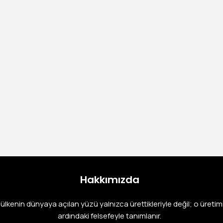
Sdec Dizel Jeneratör
ARK-S 660 N5
Ürün Detay
Hakkımızda
r ülkenin dünyaya açılan yüzü yalnızca ürettikleriyle değil; o üretim
ardındaki felsefeyle tanımlanır.